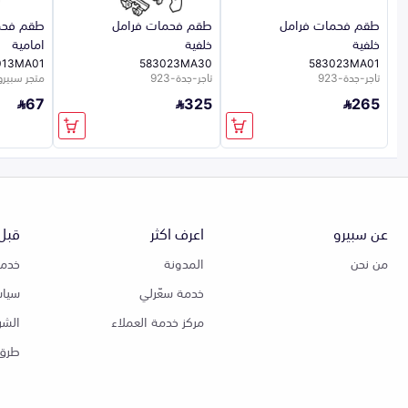
طقم فحمات فرامل
طقم فحمات فرامل
طقم فحم
خلفية
خلفية
امامية
013MA01
583023MA30
583023MA01
تاجر-جدة-923
تاجر-جدة-923
متجر سبيرو
67
325
265
عن سبيرو
اعرف اكثر
قبل 
من نحن
المدونة
خدمة
خدمة سعّرلي
سياس
مركز خدمة العملاء
الشر
طرق 