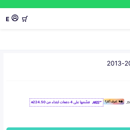
E
قسّمها على 4 دفعات ابتداء من
224.50