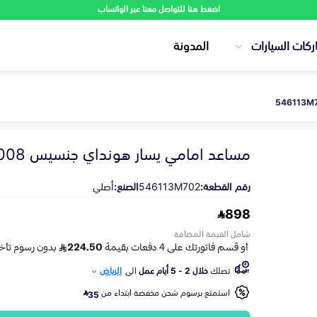
اضغط هنا للتواصل معنا عبر الواتساب
ركات السيارات
المدونة
مساعد امامي يسار هونداي جنسيس 2008-2013
رقم القطعة:
546113M702
الصنع:
أصلي
898
شامل القيمة المضافة
تصلك
خلال 2 - 5 أيام عمل
الى
الرياض
استمتع برسوم شحن مخفضة ابتداء من
35