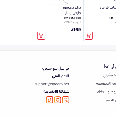
ات فرامل
ذراع دركسون
خارجي يسار
568203M000
581
تاجر-جدة-923
169
أن تبدأ
تواصل مع سبيرو
 سعّرلي
الدعم الفني
ة الخصوصية
support@speero.net
شبكاتنا الاجتماعية
وط والأحكام
الدفع