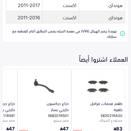
هونداي
اكسنت
2011-2017
هونداي
اكسنت
2011-2016
تزويدنا برقم الهيكل (VIN) في صفحة السلة يضمن التطابق التام للقطعة مع
سيارتك
العملاء اشتروا أيضاً
طقم فحمات فرامل
ذراع دركسون
ذراع درك
خلفية
خارجي يسار
خارجي يمي
8211R591
568201R501
583021RA30
مستودع الشركاء
متجر سبيرو
متجر سبيرو
47
47
83