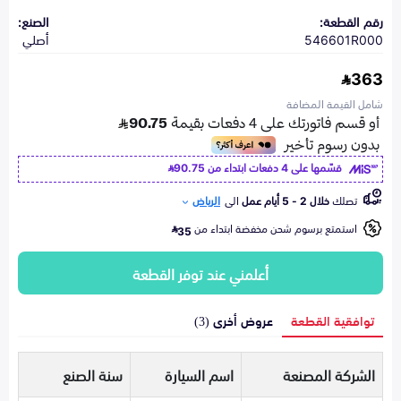
رقم القطعة:
الصنع:
546601R000
أصلي
363
شامل القيمة المضافة
قسّمها على 4 دفعات ابتداء من
90.75
تصلك
خلال 2 - 5 أيام عمل
الى
الرياض
استمتع برسوم شحن مخفضة ابتداء من
35
أعلمني عند توفر القطعة
توافقية القطعة
عروض أخرى (3)
الشركة المصنعة
اسم السيارة
سنة الصنع