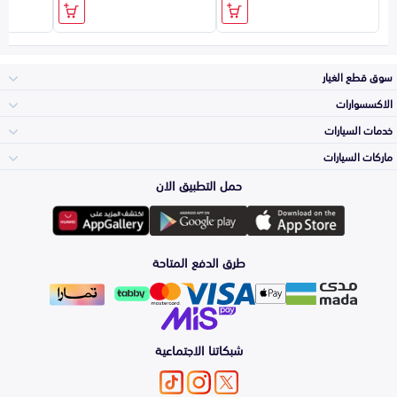
سوق قطع الغيار
الاكسسوارات
الصدامات و الشبوك
خدمات السيارات
والواجهة
الاكسسوارات
ماركات السيارات
الأكثر مبيعاً
حمل التطبيق الان
المكائن، القيرات
تويوتا
وملحقاتها
لوازم الرحلات
صيانة
طرق الدفع المتاحة
الشمعات
هيونداي
والاصطبات (الاضاءة)
اكسسوارات العناية
التلميع والعناية
الفرامل والأقمشة
شبكاتنا الاجتماعية
كيا
الزيوت و السوائل
اصلاح الطلاء