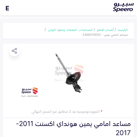
E
الرئيسية
أقسام القطع
المساعدات، المقصات وعمود التوازن
مساعد امامي يمين - 546601R000
*
الصورة توضيحية قد لا تتطابق مع المنتج النهائي
مساعد امامي يمين هونداي اكسنت 2011-
2017