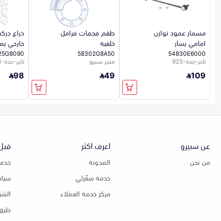
مسمار عمود توازن
طقم فحمات فرامل
ذراع درك
امامي يسار
خلفية
خارجي يم
25G8090
58302G8A50
54830E6000
تاجر-جدة-923
متجر سبيرو
تاجر-جدة-923
98
49
109
عن سبيرو
اعرف اكثر
قبل 
من نحن
المدونة
خدمة
خدمة سعّرلي
سياس
مركز خدمة العملاء
الشر
طرق 