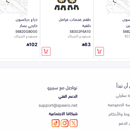
سون
طقم فحمات فرامل
ذراع دركسون
ين
خلفية
خارجي يسار
56820G8000
58302F6A10
568
مستودع الشركاء
مستودع الشركاء
102
63
أن تبدأ
تواصل مع سبيرو
 سعّرلي
الدعم الفني
ة الخصوصية
support@speero.net
شبكاتنا الاجتماعية
وط والأحكام
الدفع