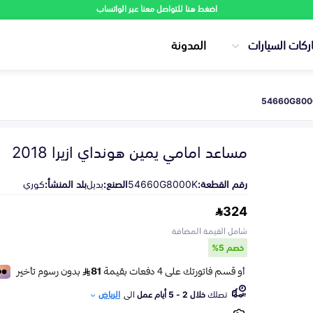
اضغط هنا للتواصل معنا عبر الواتساب
ركات السيارات
المدونة
مساعد امامي يمين هونداي ازيرا 2018
رقم القطعة:
54660G8000K
الصنع:
بديل
بلد المنشأ:
كوري
324
شامل القيمة المضافة
خصم 5%
تصلك
خلال 2 - 5 أيام عمل
الى
الرياض