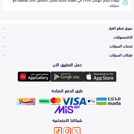
سيارتك
سوق قطع الغيار
الاكسسوارات
الصدامات و الشبوك
خدمات السيارات
والواجهة
الاكسسوارات
ماركات السيارات
الأكثر مبيعاً
حمل التطبيق الان
المكائن، القيرات
تويوتا
وملحقاتها
لوازم الرحلات
صيانة
طرق الدفع المتاحة
الشمعات
هيونداي
والاصطبات (الاضاءة)
اكسسوارات العناية
التلميع والعناية
الفرامل والأقمشة
شبكاتنا الاجتماعية
كيا
الزيوت و السوائل
اصلاح الطلاء