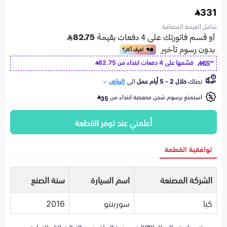
331
شامل القيمة المضافة
قسّمها على 4 دفعات ابتداء من
82.75
تصلك
خلال 2 - 5 أيام عمل
الى
الرياض
استمتع برسوم شحن مخفضة ابتداء من
35
أعلمني عند توفر القطعة
توافقية القطعة
الشركة المصنعة
اسم السيارة
سنة الصنع
كيا
سورينتو
2016
تزويدنا برقم الهيكل (VIN) في صفحة السلة يضمن التطابق التام للقطعة مع