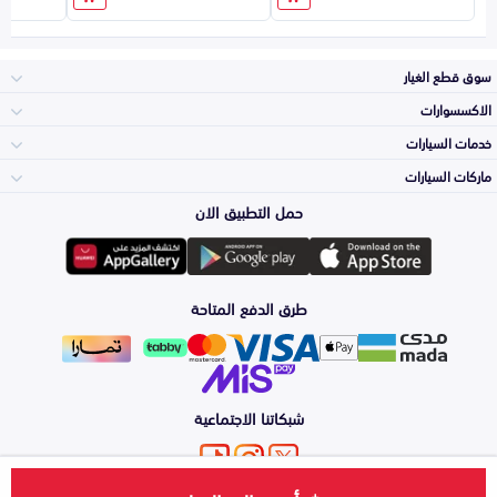
سوق قطع الغيار
الاكسسوارات
الصدامات و الشبوك
خدمات السيارات
والواجهة
الاكسسوارات
ماركات السيارات
الأكثر مبيعاً
حمل التطبيق الان
المكائن، القيرات
تويوتا
وملحقاتها
لوازم الرحلات
صيانة
طرق الدفع المتاحة
الشمعات
هيونداي
والاصطبات (الاضاءة)
اكسسوارات العناية
التلميع والعناية
الفرامل والأقمشة
شبكاتنا الاجتماعية
كيا
الزيوت و السوائل
حماية مقدمة السيارة
الأبواب، الرفرف