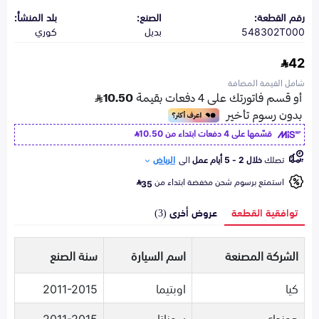
رقم القطعة:
الصنع:
بلد المنشأ:
548302T000
بديل
كوري
42
شامل القيمة المضافة
قسّمها على 4 دفعات ابتداء من
10.50
تصلك
خلال 2 - 5 أيام عمل
الى
الرياض
استمتع برسوم شحن مخفضة ابتداء من
35
توافقية القطعة
عروض أخرى (3)
الشركة المصنعة
اسم السيارة
سنة الصنع
كيا
اوبتيما
2011-2015
هونداي
سوناتا
2011-2015