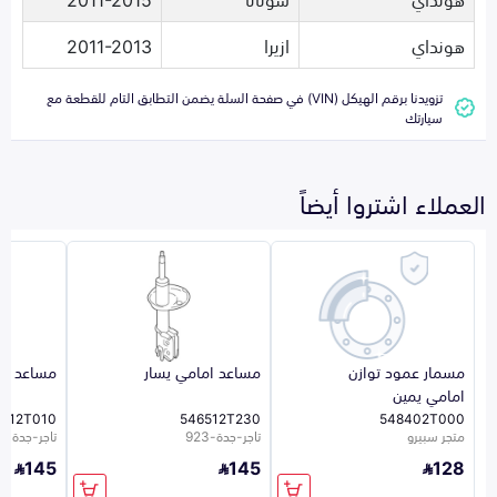
هونداي
ازيرا
2011-2013
تزويدنا برقم الهيكل (VIN) في صفحة السلة يضمن التطابق التام للقطعة مع
سيارتك
العملاء اشتروا أيضاً
مسمار عمود توازن
مساعد امامي يسار
مساعد ام
امامي يمين
6512T010
546512T230
548402T000
متجر سبيرو
تاجر-جدة-923
تاجر-جدة-923
145
145
128