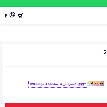
E
قسّمها على 4 دفعات ابتداء من
28.50