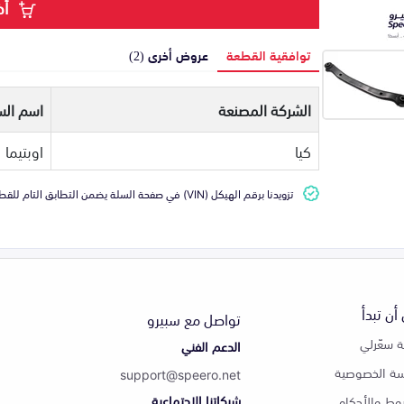
أض
توافقية القطعة
عروض أخرى (2)
الشركة المصنعة
اسم الس
كيا
اوبتيما
تزويدنا برقم الهيكل (VIN) في صفحة السلة يضمن التطابق التام للقطعة مع سيارتك
أن تبدأ
تواصل مع سبيرو
 سعّرلي
الدعم الفني
ة الخصوصية
support@speero.net
شبكاتنا الاجتماعية
وط والأحكام