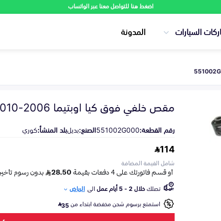
اضغط هنا للتواصل معنا عبر الواتساب
ركات السيارات
المدونة
مقص خلفي فوق كيا اوبتيما 2006-2010
رقم القطعة:
551002G000
الصنع:
بديل
بلد المنشأ:
كوري
114
شامل القيمة المضافة
تصلك
خلال 2 - 5 أيام عمل
الى
الرياض
استمتع برسوم شحن مخفضة ابتداء من
35