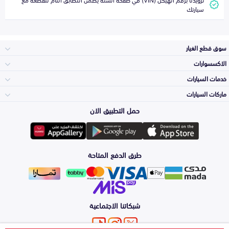
سيارتك
سوق قطع الغيار
الاكسسوارات
الصدامات و الشبوك
خدمات السيارات
والواجهة
الاكسسوارات
ماركات السيارات
الأكثر مبيعاً
حمل التطبيق الان
المكائن، القيرات
تويوتا
وملحقاتها
لوازم الرحلات
صيانة
طرق الدفع المتاحة
الشمعات
هيونداي
والاصطبات (الاضاءة)
اكسسوارات العناية
التلميع والعناية
الفرامل والأقمشة
شبكاتنا الاجتماعية
كيا
الزيوت و السوائل
اصلاح الطلاء