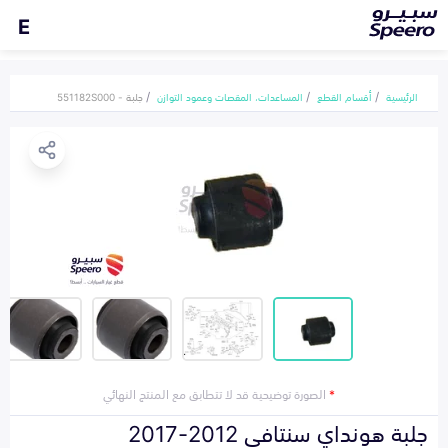
E
الرئيسية
أقسام القطع
المساعدات، المقصات وعمود التوازن
جلبة - 551182S000
*
الصورة توضيحية قد لا تتطابق مع المنتج النهائي
جلبة هونداي سنتافي 2012-2017