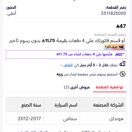
رقم القطعة:
الصنع:
551182S000
أصلي
47
شامل القيمة المضافة
قسّمها على 4 دفعات ابتداء من
11.75
تصلك
خلال 2 - 5 أيام عمل
الى
الرياض
استمتع برسوم شحن مخفضة ابتداء من
35
توافقية القطعة
عروض أخرى (2)
الشركة المصنعة
اسم السيارة
سنة الصنع
هونداي
سنتافي
2012-2017
تزويدنا برقم الهيكل (VIN) في صفحة السلة يضمن التطابق التام للقطعة مع