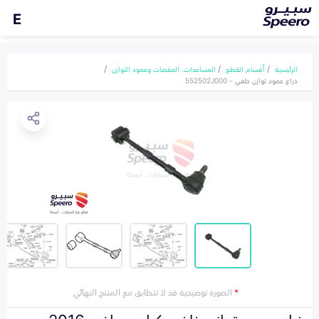
E
الرئيسية
أقسام القطع
المساعدات، المقصات وعمود التوازن
ذراع عمود توازن خلفي - 552502J000
*
الصورة توضيحية قد لا تتطابق مع المنتج النهائي
ذراع عمود توازن خلفي كيا موهافي 2016-