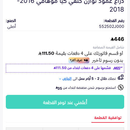
2018
رقم القطعة:
الصنع:
552502J000
أصلي
446
شامل القيمة المضافة
قسّمها على 4 دفعات ابتداء من
111.50
تصلك
خلال 2 - 5 أيام عمل
الى
الرياض
استمتع برسوم شحن مخفضة ابتداء من
35
أعلمني عند توفر القطعة
توافقية القطعة