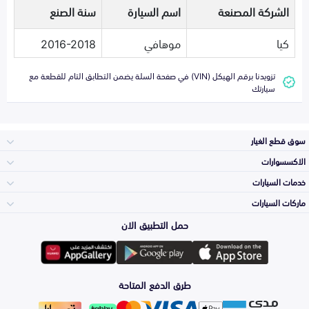
الشركة المصنعة
اسم السيارة
سنة الصنع
كيا
موهافي
2016-2018
تزويدنا برقم الهيكل (VIN) في صفحة السلة يضمن التطابق التام للقطعة مع
سيارتك
سوق قطع الغيار
الاكسسوارات
الصدامات و الشبوك
خدمات السيارات
والواجهة
الاكسسوارات
ماركات السيارات
الأكثر مبيعاً
حمل التطبيق الان
المكائن، القيرات
تويوتا
وملحقاتها
لوازم الرحلات
صيانة
طرق الدفع المتاحة
الشمعات
هيونداي
والاصطبات (الاضاءة)