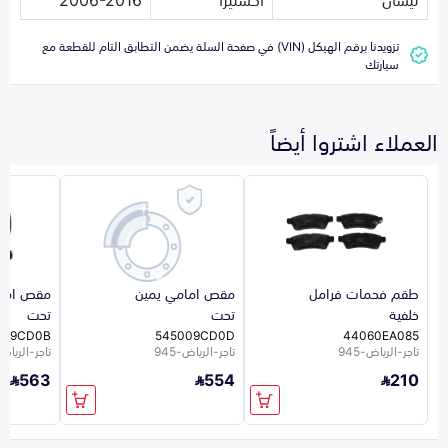
تزويدنا برقم الهيكل (VIN) في صفحة السلة يضمن التطابق التام للقطعة مع
سيارتك
العملاء اشتروا أيضاً
طقم فحمات فرامل
مقص امامي يمين
مقص امام
خلفية
تحت
تحت
019CD0B
545009CD0D
44060EA085
تاجر-الرياض-945
تاجر-الرياض-945
تاجر-الرياض-5
563
554
210