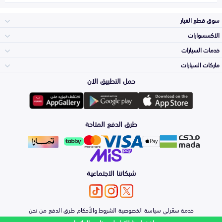
سوق قطع الغيار
الاكسسوارات
الصدامات و الشبوك
خدمات السيارات
والواجهة
الاكسسوارات
ماركات السيارات
الأكثر مبيعاً
حمل التطبيق الان
المكائن، القيرات
تويوتا
وملحقاتها
لوازم الرحلات
صيانة
طرق الدفع المتاحة
الشمعات
هيونداي
والاصطبات (الاضاءة)
اكسسوارات العناية
التلميع والعناية
الفرامل والأقمشة
شبكاتنا الاجتماعية
كيا
الزيوت و السوائل
اصلاح الطلاء
والصدمات
الأبواب، الرفرف
خدمة سعّرلي
سياسة الخصوصية
الشروط والأحكام
طرق الدفع
من نحن
نيسان
والكبوت