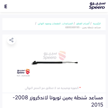
E
الرئيسية
أقسام القطع
المساعدات، المقصات وعمود التوازن
مساعد شنطة يمين - 6895069195
*
الصورة توضيحية قد لا تتطابق مع المنتج النهائي
مساعد شنطة يمين تويوتا لاندكروزر 2008-
2015