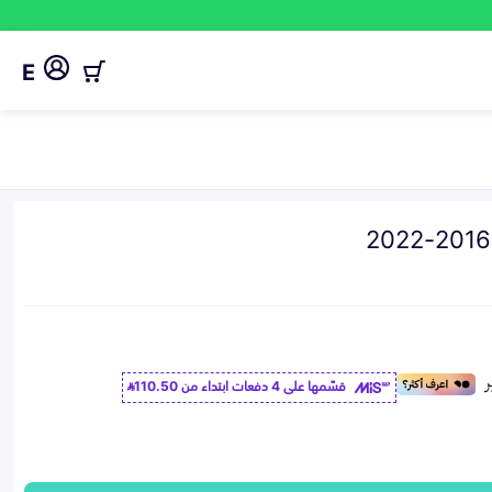
E
قسّمها على 4 دفعات ابتداء من
110.50