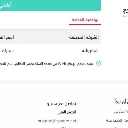
أعلمني
توافقية القطعة
الشركة المصنعة
اسم الس
شيفروليه
سبارك
تزويدنا برقم الهيكل (VIN) في صفحة السلة يضمن التطابق التام للقطعة مع سيارتك
أن تبدأ
تواصل مع سبيرو
 سعّرلي
الدعم الفني
ة الخصوصية
support@speero.net