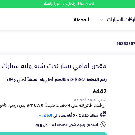
اضغط هنا للتواصل معنا عبر الواتساب
ركات السيارات
المدونة
مقص امامي يسار تحت شيفروليه سبارك 2016-2022
رقم القطعة:
95368367
الصنع:
أصلي
بلد المنشأ:
أصلي وكالة
442
شامل القيمة المضافة
تصلك
خلال 2 - 5 أيام عمل
الى
الرياض
استمتع برسوم شحن مخفضة ابتداء من
35