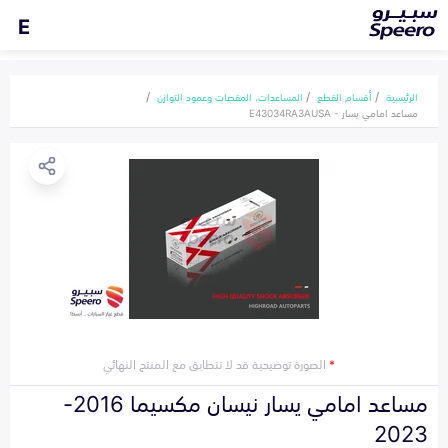
E
الرئيسية
أقسام القطع
المساعدات، المقصات وعمود التوازن
مساعد امامي يسار - E43034RA3AUSA
*
الصورة توضيحية قد لا تتطابق مع المنتج النهائي
مساعد امامي يسار نيسان مكسيما 2016-
2023