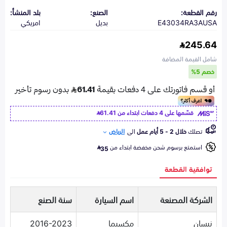
رقم القطعة:
الصنع:
بلد المنشأ:
E43034RA3AUSA
بديل
امريكي
245.64
شامل القيمة المضافة
خصم 5%
قسّمها على 4 دفعات ابتداء من
61.41
تصلك
خلال 2 - 5 أيام عمل
الى
الرياض
استمتع برسوم شحن مخفضة ابتداء من
35
توافقية القطعة
الشركة المصنعة
اسم السيارة
سنة الصنع
نيسان
مكسيما
2016-2023