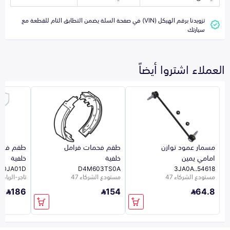
تزويدنا برقم الهيكل (VIN) في صفحة السلة يضمن التطابق التام للقطعة مع
سيارتك
العملاء اشتروا أيضاً
مسمار عمود توازن
طقم فحمات فرامل
طقم فحم
امامي يمين
خلفية
خلفية
80JA01D
D4M603TS0A
54618..3JA0A
مستودع الشركاء 47
مستودع الشركاء 47
تاجر-الرياض-5
186
154
64.8