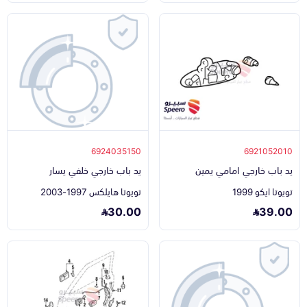
6924035150
6921052010
يد باب خارجي امامي يمين
يد باب خارجي خلفي يسار
تويوتا ايكو 1999
تويوتا هايلكس 1997-2003
30.00
39.00