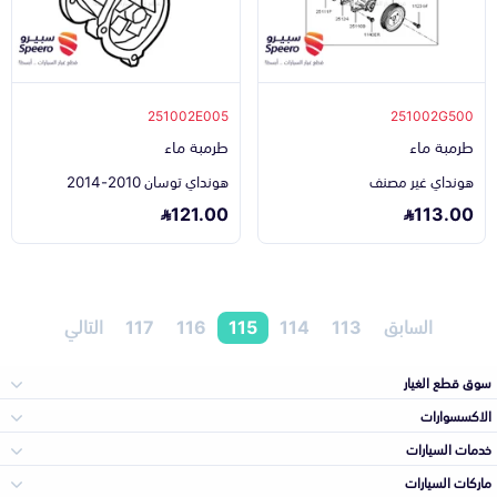
251002E005
251002G500
طرمبة ماء
طرمبة ماء
هونداي غير مصنف
هونداي توسان 2010-2014
121.00
113.00
السابق
113
114
115
116
117
التالي
سوق قطع الغيار
الاكسسوارات
الصدامات و الشبوك
خدمات السيارات
والواجهة
الاكسسوارات
ماركات السيارات