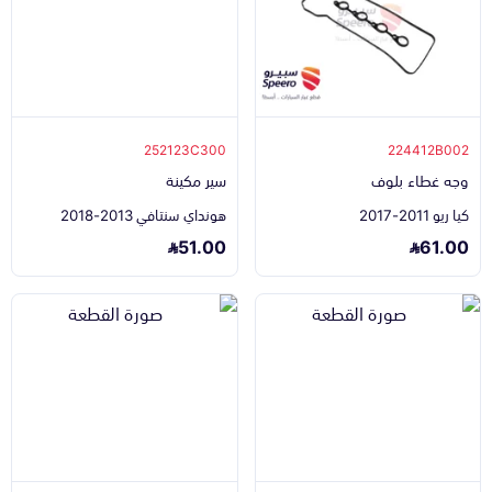
252123C300
224412B002
وجه غطاء بلوف
سير مكينة
كيا ريو 2011-2017
هونداي سنتافي 2013-2018
51.00
61.00