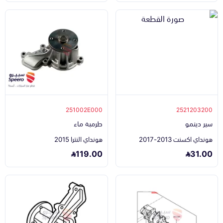
251002E000
2521203200
سير دينمو
طرمبة ماء
هونداي اكسنت 2013-2017
هونداي النترا 2015
119.00
31.00