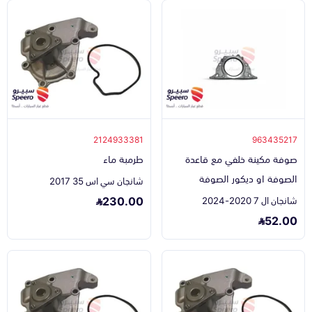
2124933381
963435217
صوفة مكينة خلفي مع قاعدة
طرمبة ماء
الصوفة او ديكور الصوفة
شانجان سي اس 35 2017
230.00
شانجان ال 7 2020-2024
52.00