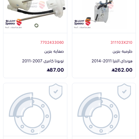
7702433060
311103X210
طرمبة بنزين
صفاية بنزين
هونداي النترا 2011-2014
تويوتا كامري 2007-2011
87.00
262.00