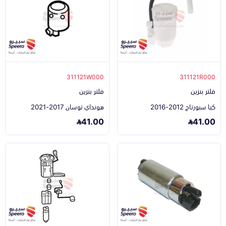
311121W000
311121R000
فلتر بنزين
فلتر بنزين
كيا سبورتاج 2012-2016
هونداي توسان 2017-2021
41.00
41.00