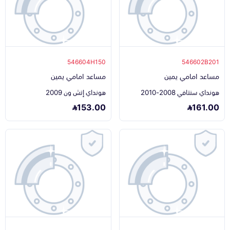
546604H150
546602B201
مساعد امامي يمين
مساعد امامي يمين
هونداي سنتافي 2008-2010
هونداي إتش ون 2009
153.00
161.00