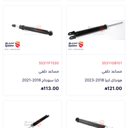
55311F1530
55311G8101
مساعد خلفي
مساعد خلفي
هونداي ازيرا 2018-2023
كيا سبورتاج 2016-2021
113.00
121.00