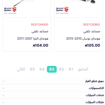
553112H000
553112S900
مساعد خلفي
مساعد خلفي
هونداي توسان 2010-2015
هونداي النترا 2007-2011
104.00
105.00
السابق
81
82
83
84
85
التالي
سوق قطع الغيار
الاكسسوارات
الصدامات و الشبوك
خدمات السيارات
والواجهة
الاكسسوارات
ماركات السيارات