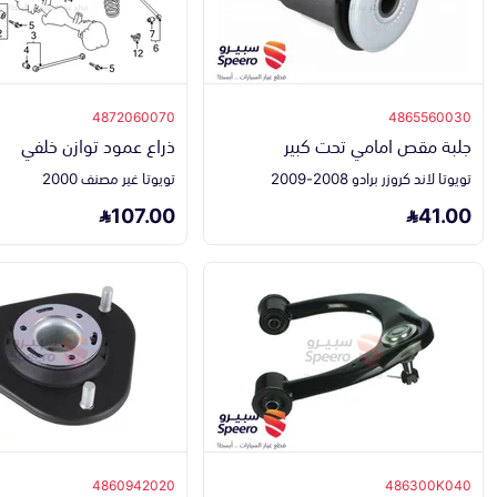
4872060070
4865560030
جلبة مقص امامي تحت كبير
ذراع عمود توازن خلفي
تويوتا لاند كروزر برادو 2008-2009
تويوتا غير مصنف 2000
107.00
41.00
4860942020
486300K040