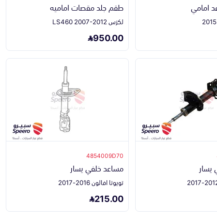
 امامي
طقم جلد مقصات اماميه
لكزس LS460 2007-2012
950.00
4854009D70
 يسار
مساعد خلفي يسار
تويوتا افالون 2016-2017
215.00