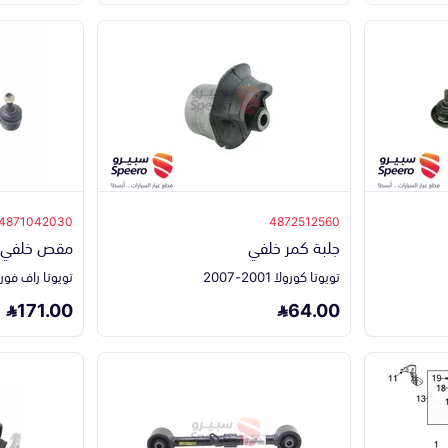
4871042030
4872512560
جلبة كمر خلفي
مقص خلفي ي
تويوتا كورولا 2001-2007
تويوتا راف فور 2016-2018
171.00
64.00