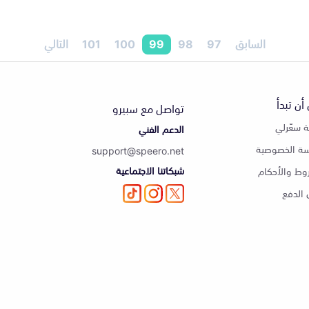
السابق
97
98
99
100
101
التالي
أن تبدأ
تواصل مع سبيرو
 سعّرلي
الدعم الفني
ة الخصوصية
support@speero.net
شبكاتنا الاجتماعية
وط والأحكام
الدفع