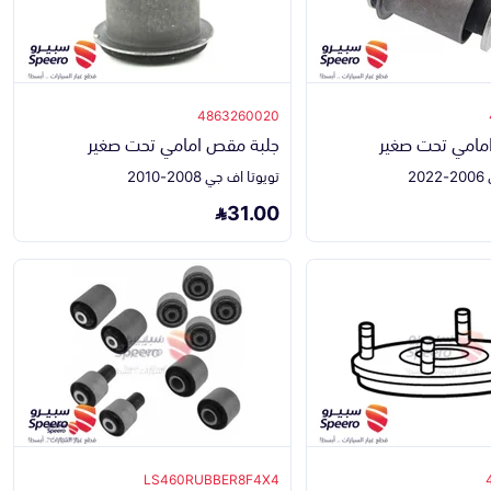
4863260020
مامي تحت صغير
جلبة مقص امامي تحت صغير
2
تويوتا اف جي 2008-2010
31.00
LS460RUBBER8F4X4