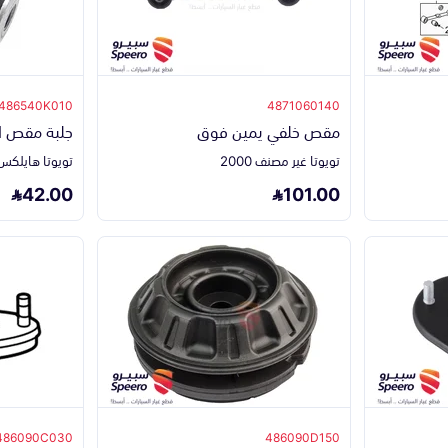
486540K010
4871060140
مقص خلفي يمين فوق
جلبة مقص ا
تويوتا غير مصنف 2000
تويوتا هايلكس 2006-022
42.00
101.00
486090C030
486090D150