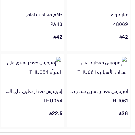
عيار هواء
طقم مساحات امامي
PA43
48069
42
42
إفيرفرش معطر خشبي سحاب الأسبانية
إفيرفرش معطر تعليق على المرآة
THU054
THU061
22.5
36