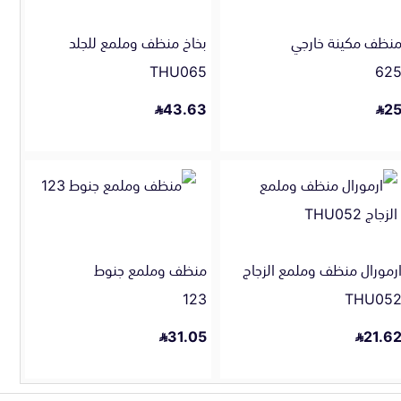
نظف مكينة خارجي
بخاخ منظف وملمع للجلد
THU065
62
43.63
2
رمورال منظف وملمع الزجاج
منظف وملمع جنوط
123
THU05
31.05
21.6