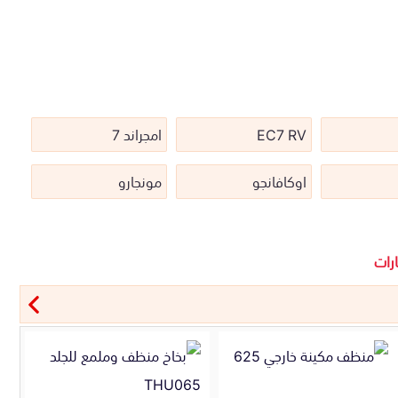
EC7 RV
امجراند 7
اوكافانجو
مونجارو
رات