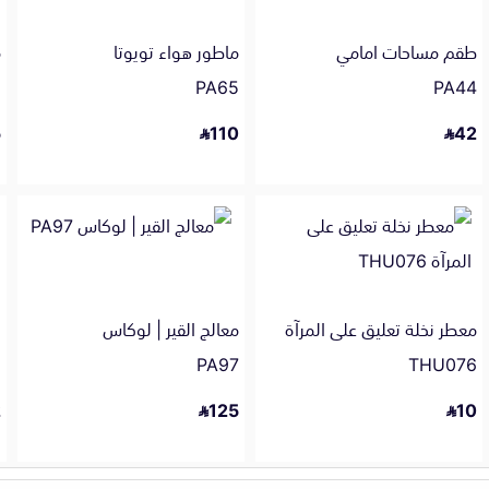
طقم مساحات امامي
ماطور هواء تويوتا
م
5
PA65
PA44
5
110
42
معطر نخلة تعليق على المرآة
معالج القير | لوكاس
ا
2
PA97
THU076
2
125
10