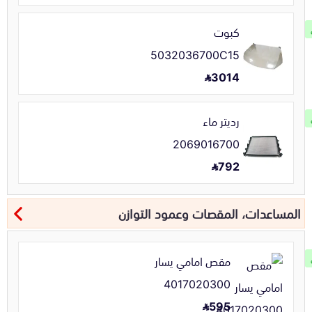
كبوت
5032036700C15
3014
رديتر ماء
2069016700
792
المساعدات، المقصات وعمود التوازن
مقص امامي يسار
4017020300
595