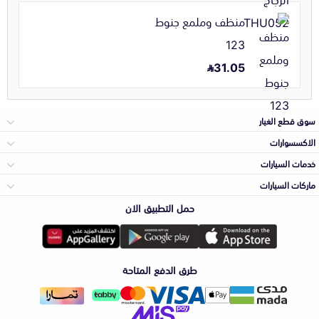
منظف وملمع جنوط
123
31.05
سوق قطع الغيار
الاكسسوارات
الصدامات و الشبوك
خدمات السيارات
والواجهة
الاكسسوارات
ماركات السيارات
الأكثر مبيعاً
حمل التطبيق الان
المكائن، القيرات
تويوتا
وملحقاتها
لوازم الرحلات
صيانة
طرق الدفع المتاحة
الشمعات
هيونداي
والاصطبات (الاضاءة)
اكسسوارات العناية
التلميع والعناية