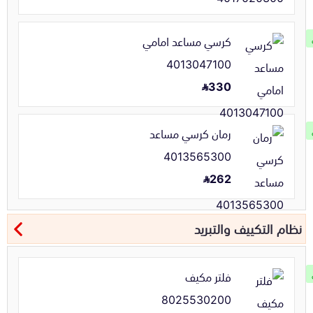
كرسي مساعد امامي
4013047100
330
رمان كرسي مساعد
4013565300
262
نظام التكييف والتبريد
فلتر مكيف
8025530200