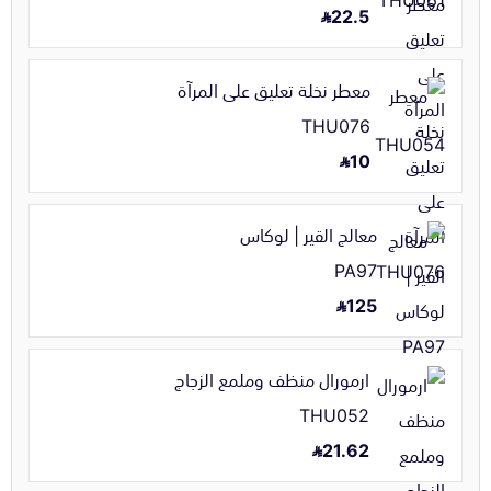
22.5
معطر نخلة تعليق على المرآة
THU076
10
معالج القير | لوكاس
PA97
125
ارمورال منظف وملمع الزجاج
THU052
21.62