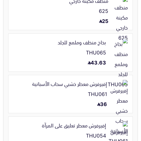
منظف مكينة خارجي
625
25
بخاخ منظف وملمع للجلد
THU065
43.63
إفيرفرش معطر خشبي سحاب الأسبانية
THU061
36
إفيرفرش معطر تعليق على المرآة
THU054