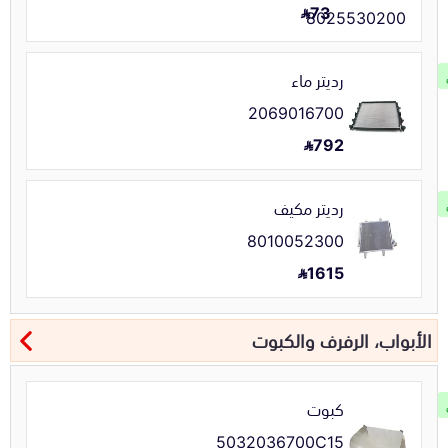
73
رديتر ماء
2069016700
792
رديتر مكيف
8010052300
1615
الأبواب، الرفرف والكبوت
كبوت
5032036700C15