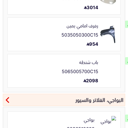
3014
رفرف امامي يمين
5035050300C15
954
باب شنطة
5065005700C15
2098
البواجي، الفلاتر والسيور
بواجي