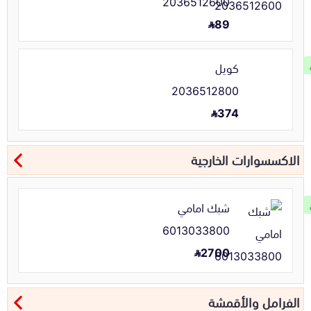
2036512600
89
كويل
2036512800
374
الاكسسوارات الخارجية
شبك امامي
6013033800
2700
الفرامل والأقمشة