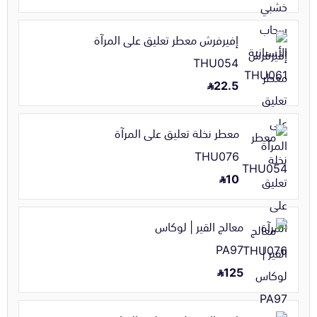
إفيرفرش معطر تعليق على المرآة
THU054
22.5
معطر نخلة تعليق على المرآة
THU076
10
معالج القير | لوكاس
PA97
125