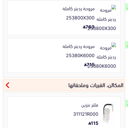
مروحة رديتر كاملة
253800X300
763
مروحة رديتر كاملة
25380K6000
715
المكائن، القيرات وملحقاتها
فلتر بنزين
311121R000
115