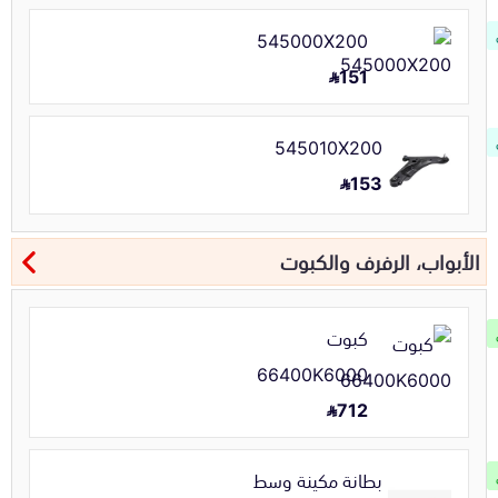
545000X200
151
545010X200
153
الأبواب، الرفرف والكبوت
كبوت
66400K6000
712
بطانة مكينة وسط