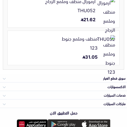
ارمورال منظف وملمع الزجاج
THU052
21.62
منظف وملمع جنوط
123
31.05
سوق قطع الغيار
الاكسسوارات
الصدامات و الشبوك
خدمات السيارات
والواجهة
الاكسسوارات
ماركات السيارات
الأكثر مبيعاً
حمل التطبيق الان
المكائن، القيرات
تويوتا
وملحقاتها
لوازم الرحلات