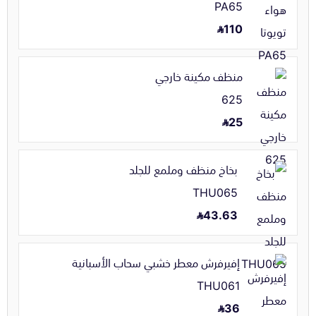
PA65
110
منظف مكينة خارجي
625
25
بخاخ منظف وملمع للجلد
THU065
43.63
إفيرفرش معطر خشبي سحاب الأسبانية
THU061
36