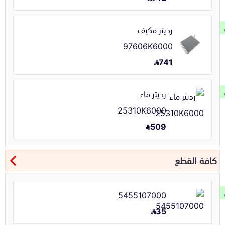
رديتر مكيف
97606K6000
741
رديتر ماء
25310K6000
509
كافة القطع
5455107000
35