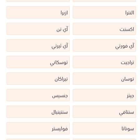
النترا
ازيرا
اكسنت
آي تن
آي فورتي
آي ثيرتي
تراجيت
توسكاني
توسان
تيراكان
جيتز
جنسيس
سنتافي
سنتينيال
سوناتا
فوليستر