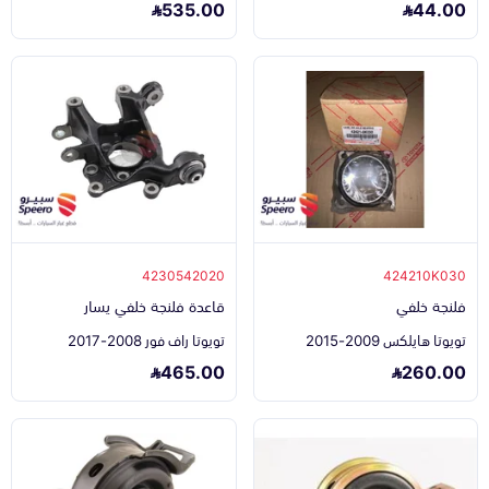
535.00
44.00
4230542020
424210K030
فلنجة خلفي
قاعدة فلنجة خلفي يسار
تويوتا هايلكس 2009-2015
تويوتا راف فور 2008-2017
465.00
260.00