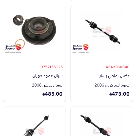
3752156G26
4343060040
عكس امامي يسار
شيال عمود دوران
تويوتا لاند كروزر 2006
نيسان ددسن 2008
485.00
473.00