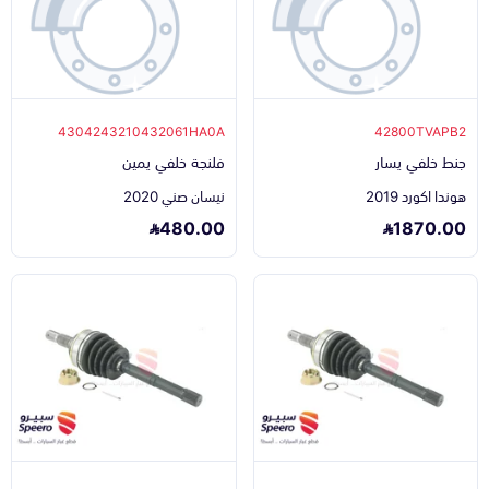
4304243210432061HA0A
42800TVAPB2
جنط خلفي يسار
فلنجة خلفي يمين
هوندا اكورد 2019
نيسان صني 2020
480.00
1870.00