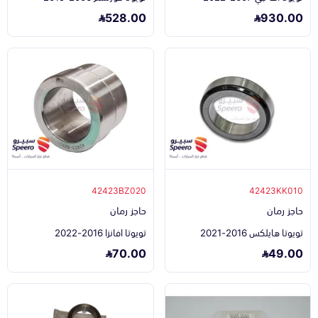
528.00
930.00
42423BZ020
42423KK010
حاجز رمان
حاجز رمان
تويوتا هايلكس 2016-2021
تويوتا افانزا 2016-2022
70.00
49.00