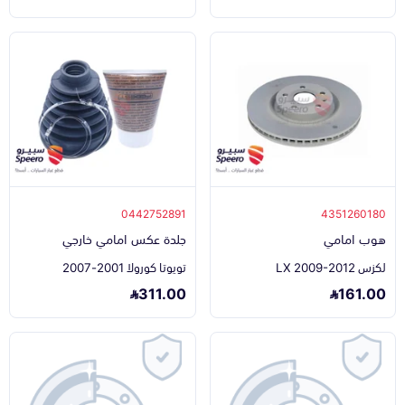
0442752891
4351260180
هوب امامي
جلدة عكس امامي خارجي
لكزس LX 2009-2012
تويوتا كورولا 2001-2007
311.00
161.00