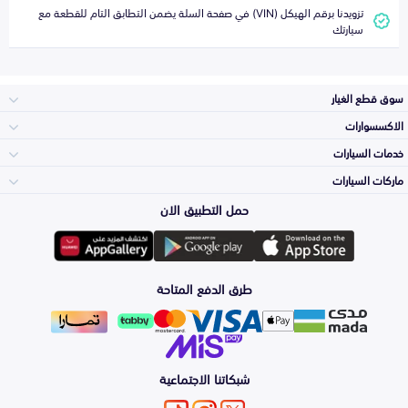
تزويدنا برقم الهيكل (VIN) في صفحة السلة يضمن التطابق التام للقطعة مع
سيارتك
سوق قطع الغيار
الاكسسوارات
الصدامات و الشبوك
خدمات السيارات
والواجهة
الاكسسوارات
ماركات السيارات
الأكثر مبيعاً
حمل التطبيق الان
المكائن، القيرات
تويوتا
وملحقاتها
لوازم الرحلات
صيانة
طرق الدفع المتاحة
الشمعات
هيونداي
والاصطبات (الاضاءة)
اكسسوارات العناية
التلميع والعناية
الفرامل والأقمشة
شبكاتنا الاجتماعية
كيا
الزيوت و السوائل