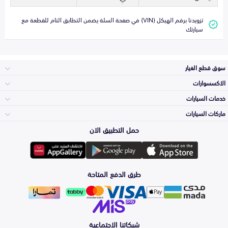
تزويدنا برقم الهيكل (VIN) في صفحة السلة يضمن التطابق التام للقطعة مع
سيارتك
سوق قطع الغيار
الاكسسوارات
الصدامات و الشبوك
خدمات السيارات
والواجهة
الاكسسوارات
ماركات السيارات
الأكثر مبيعاً
حمل التطبيق الان
المكائن، القيرات
تويوتا
وملحقاتها
لوازم الرحلات
صيانة
طرق الدفع المتاحة
الشمعات
هيونداي
والاصطبات (الاضاءة)
اكسسوارات العناية
التلميع والعناية
الفرامل والأقمشة
شبكاتنا الاجتماعية
كيا