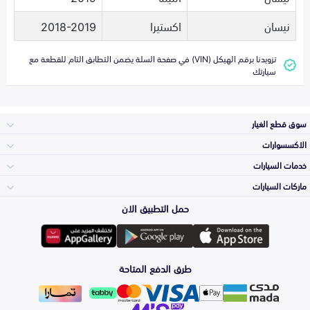
نيسان
اكستيرا
2018-2019
تزويدنا برقم الهيكل (VIN) في صفحة السلة يضمن التطابق التام للقطعة مع
سيارتك
سوق قطع الغيار
الاكسسوارات
الصدامات و الشبوك
خدمات السيارات
والواجهة
الاكسسوارات
ماركات السيارات
الأكثر مبيعاً
حمل التطبيق الان
المكائن، القيرات
تويوتا
وملحقاتها
لوازم الرحلات
صيانة
طرق الدفع المتاحة
الشمعات
هيونداي
والاصطبات (الاضاءة)
اكسسوارات العناية