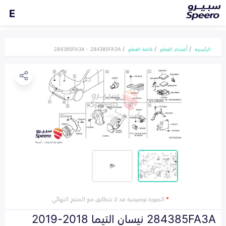
E
الرئيسية
أقسام القطع
كافة القطع
284385FA3A - 284385FA3A
*
الصورة توضيحية قد لا تتطابق مع المنتج النهائي
284385FA3A نيسان التيما 2018-2019