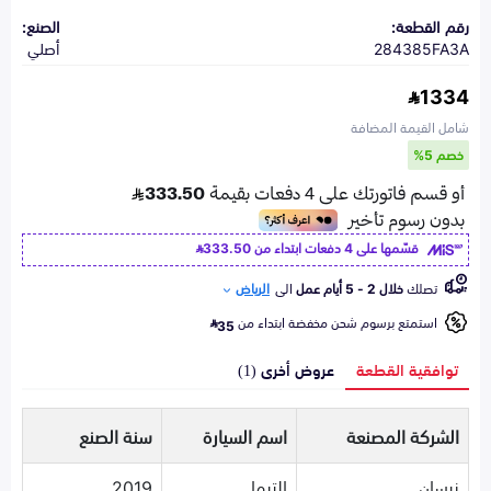
رقم القطعة:
الصنع:
284385FA3A
أصلي
1334
شامل القيمة المضافة
خصم 5%
قسّمها على 4 دفعات ابتداء من
333.50
تصلك
خلال 2 - 5 أيام عمل
الى
الرياض
استمتع برسوم شحن مخفضة ابتداء من
35
توافقية القطعة
عروض أخرى (1)
الشركة المصنعة
اسم السيارة
سنة الصنع
نيسان
التيما
2019