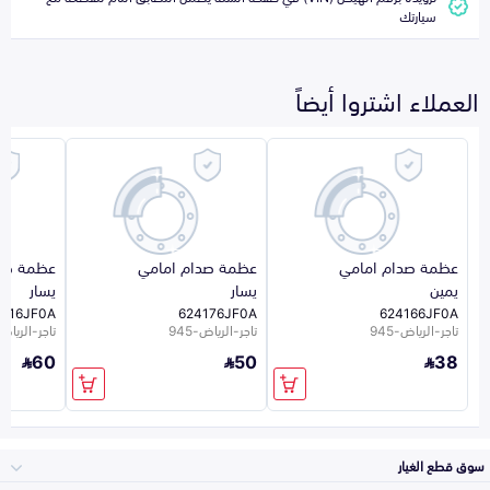
سيارتك
العملاء اشتروا أيضاً
عظمة صدام امامي
عظمة صدام امامي
عظمة صدا
يمين
يسار
يسار
2216JF0A
624176JF0A
624166JF0A
تاجر-الرياض-945
تاجر-الرياض-945
تاجر-الرياض-5
60
50
38
سوق قطع الغيار