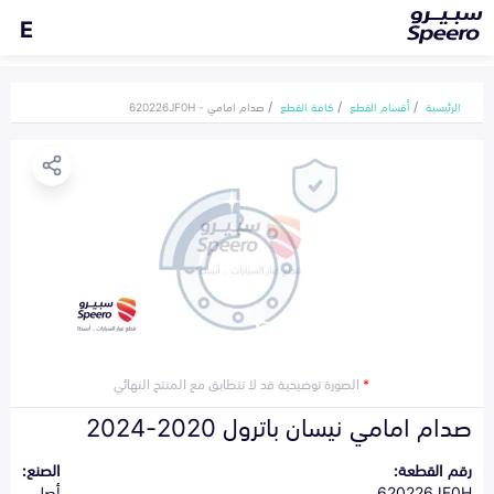
E
الرئيسية
أقسام القطع
كافة القطع
صدام امامي - 620226JF0H
*
الصورة توضيحية قد لا تتطابق مع المنتج النهائي
صدام امامي نيسان باترول 2020-2024
رقم القطعة:
الصنع:
620226JF0H
أصلي