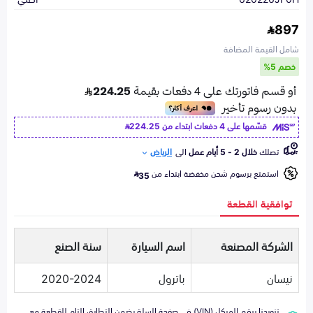
897
شامل القيمة المضافة
خصم 5%
قسّمها على 4 دفعات ابتداء من
224.25
تصلك
خلال 2 - 5 أيام عمل
الى
الرياض
استمتع برسوم شحن مخفضة ابتداء من
35
توافقية القطعة
الشركة المصنعة
اسم السيارة
سنة الصنع
نيسان
باترول
2020-2024
تزويدنا برقم الهيكل (VIN) في صفحة السلة يضمن التطابق التام للقطعة مع