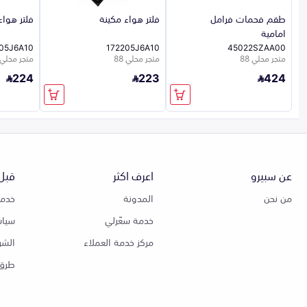
طقم فحمات فرامل
فلتر هواء مكينة
فلتر هواء
امامية
05J6A10
172205J6A10
45022SZAA00
متجر محلي 88
متجر محلي 88
متجر محلي 88
224
223
424
عن سبيرو
اعرف اكثر
قبل 
من نحن
المدونة
خدمة
خدمة سعّرلي
سياس
مركز خدمة العملاء
الشر
طرق 