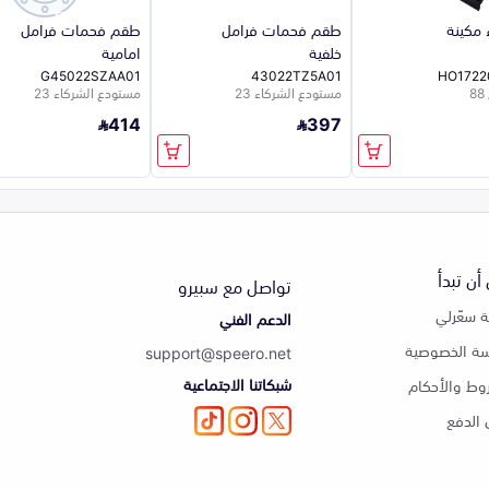
 مكينة
طقم فحمات فرامل
طقم فحمات فرامل
خلفية
امامية
G45022SZAA01
43022TZ5A01
HO1722
مستودع الشركاء 23
مستودع الشركاء 23
414
397
أن تبدأ
تواصل مع سبيرو
 سعّرلي
الدعم الفني
ة الخصوصية
support@speero.net
شبكاتنا الاجتماعية
وط والأحكام
الدفع