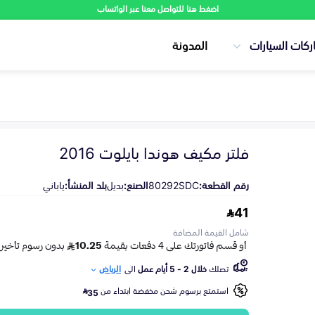
اضغط هنا للتواصل معنا عبر الواتساب
ركات السيارات
المدونة
فلتر مكيف هوندا بايلوت 2016
رقم القطعة:
80292SDC
الصنع:
بديل
بلد المنشأ:
ياباني
41
شامل القيمة المضافة
تصلك
خلال 2 - 5 أيام عمل
الى
الرياض
استمتع برسوم شحن مخفضة ابتداء من
35