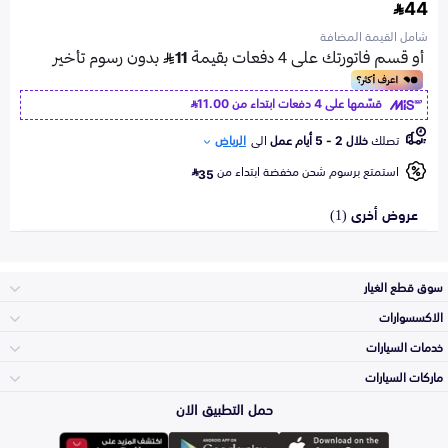
44
شامل القيمة المضافة
قسّمها على 4 دفعات ابتداء من
11.00
تصلك
خلال 2 - 5 أيام عمل
الى
الرياض
استمتع برسوم شحن مخفضة ابتداء من
35
عروض أخرى (1)
سوق قطع الغيار
الاكسسوارات
الصدامات و الشبوك
خدمات السيارات
والواجهة
الاكسسوارات
ماركات السيارات
الأكثر مبيعاً
حمل التطبيق الان
المكائن، القيرات
تويوتا
وملحقاتها