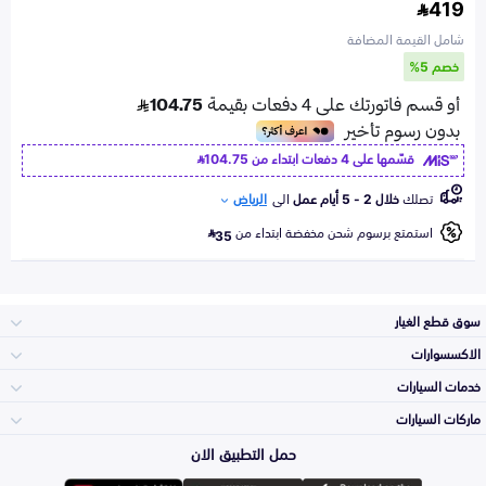
419
شامل القيمة المضافة
خصم 5%
قسّمها على 4 دفعات ابتداء من
104.75
تصلك
خلال 2 - 5 أيام عمل
الى
الرياض
استمتع برسوم شحن مخفضة ابتداء من
35
سوق قطع الغيار
الاكسسوارات
الصدامات و الشبوك
خدمات السيارات
والواجهة
الاكسسوارات
ماركات السيارات
Top Selling
حمل التطبيق الان
المكائن، القيرات
Toyota
وملحقاتها