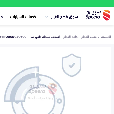
سوق قطع الغيار
خدمات السيارات
ما
الرئيسية
أقسام القطع
كافة القطع
اسطب شنطة خلفي يسار - B511F2805030600