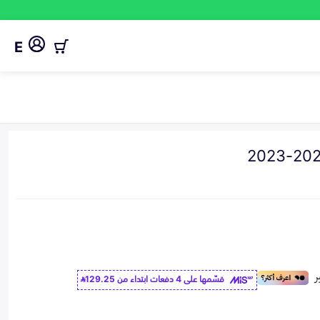
E
قسّمها على 4 دفعات ابتداء من
129.25