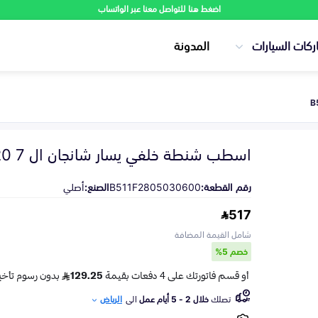
اضغط هنا للتواصل معنا عبر الواتساب
ركات السيارات
المدونة
اسطب شنطة خلفي يسار شانجان ال 7 2020-2023
رقم القطعة:
B511F2805030600
الصنع:
أصلي
517
شامل القيمة المضافة
خصم 5%
تصلك
خلال 2 - 5 أيام عمل
الى
الرياض