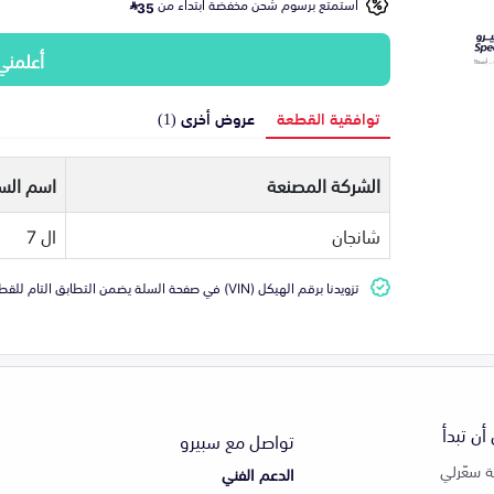
استمتع برسوم شحن مخفضة ابتداء من
35
أعلمني
توافقية القطعة
عروض أخرى (1)
الشركة المصنعة
اسم السي
شانجان
ال 7
تزويدنا برقم الهيكل (VIN) في صفحة السلة يضمن التطابق التام للقطعة مع سيارتك
أن تبدأ
تواصل مع سبيرو
 سعّرلي
الدعم الفني