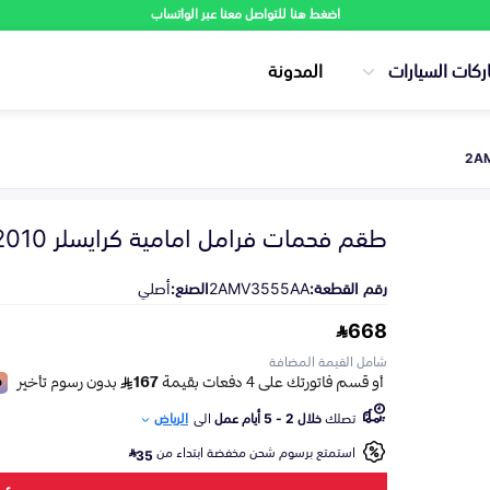
اضغط هنا للتواصل معنا عبر الواتساب
ركات السيارات
المدونة
طقم فحمات فرامل امامية كرايسلر 300C 2005-2010
رقم القطعة:
2AMV3555AA
الصنع:
أصلي
668
شامل القيمة المضافة
تصلك
خلال 2 - 5 أيام عمل
الى
الرياض
استمتع برسوم شحن مخفضة ابتداء من
35