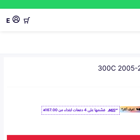
E
قسّمها على 4 دفعات ابتداء من
167.00