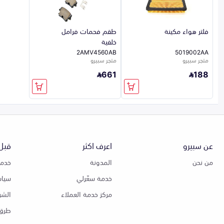
فلتر هواء مكينة
طقم فحمات فرامل
خلفية
2AMV4560AB
5019002AA
متجر سبيرو
متجر سبيرو
661
188
عن سبيرو
اعرف اكثر
قبل 
من نحن
المدونة
خدمة
خدمة سعّرلي
سياس
مركز خدمة العملاء
الشر
طرق 