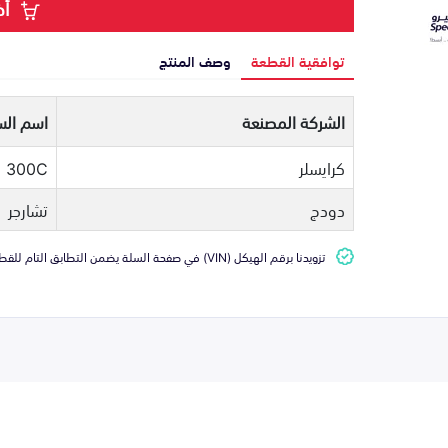
أض
توافقية القطعة
وصف المنتج
الشركة المصنعة
اسم الس
كرايسلر
300C
دودج
تشارجر
تزويدنا برقم الهيكل (VIN) في صفحة السلة يضمن التطابق التام للقطعة مع سيارتك