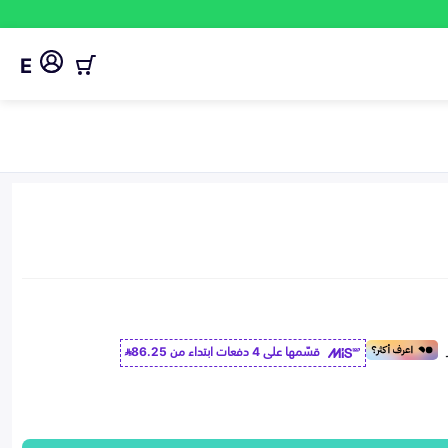
E
قسّمها على 4 دفعات ابتداء من
86.25