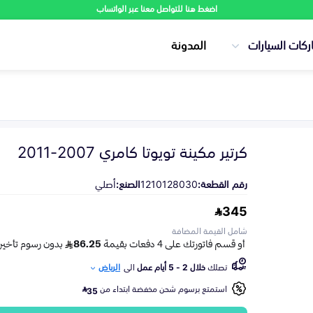
اضغط هنا للتواصل معنا عبر الواتساب
ركات السيارات
المدونة
كرتير مكينة تويوتا كامري 2007-2011
رقم القطعة:
1210128030
الصنع:
أصلي
345
شامل القيمة المضافة
تصلك
خلال 2 - 5 أيام عمل
الى
الرياض
استمتع برسوم شحن مخفضة ابتداء من
35