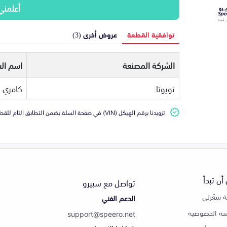
أعلمني
توافقية القطعة
عروض أخرى (3)
الشركة المصنعة
اسم الس
تويوتا
كامري
تزويدنا برقم الهيكل (VIN) في صفحة السلة يضمن التطابق التام للقطعة مع سيارتك
أن تبدأ
تواصل مع سبيرو
 سعّرلي
الدعم الفني
ة الخصوصية
support@speero.net