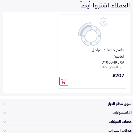
العملاء اشتروا أيضاً
طقم فحمات فرامل
امامية
D10604KJXA
تاجر-الرياض-945
207
سوق قطع الغيار
الاكسسوارات
الصدامات و الشبوك
خدمات السيارات
والواجهة
الاكسسوارات
ماركات السيارات