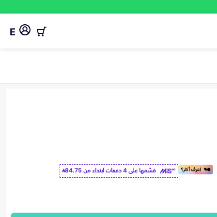
E
قسّمها على 4 دفعات ابتداء من
84.75