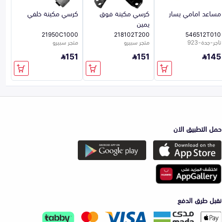
مساعد امامي يسار
كرسي مكينة فوق
كرسي مكينة خلفي
يمين
21950C1000
218102T200
546512T010
تاجر-جدة-923
متجر سبيرو
متجر سبيرو
151
151
145
حمل التطبيق الان
نقبل طرق الدفع