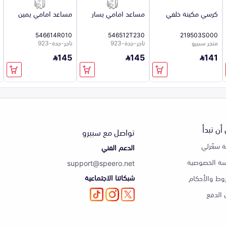
كرسي مكينة خلفي
مساعد امامي يسار
مساعد امامي يمين
546614R010
546512T230
219503S000
متجر سبيرو
تاجر-جدة-923
تاجر-جدة-923
145
145
141
أن تبدأ
تواصل مع سبيرو
 سعّرلي
الدعم الفني
ة الخصوصية
support@speero.net
شبكاتنا الاجتماعية
وط والأحكام
الدفع