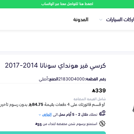
اضغط هنا للتواصل معنا عبر الواتساب
ركات السيارات
المدونة
كرسي قير هونداي سوناتا 2014-2017
رقم القطعة:
21830D4000
الصنع:
أصلي
339
شامل القيمة المضافة
تصلك
خلال 2 - 5 أيام عمل
الى
الرياض
استمتع برسوم شحن مخفضة ابتداء من
35