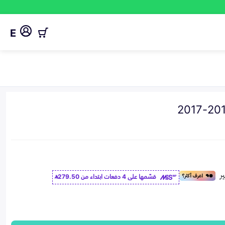
E
قسّمها على 4 دفعات ابتداء من
279.50