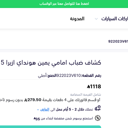
اضغط هنا للتواصل معنا عبر الواتساب
ركات السيارات
المدونة
كشاف ضباب امامي يمين هونداي ازيرا 2015-2017
رقم القطعة:
922023V610
الصنع:
أصلي
1118
شامل القيمة المضافة
تصلك
خلال 2 - 5 أيام عمل
الى
الرياض
استمتع برسوم شحن مخفضة ابتداء من
35