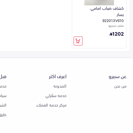
كشاف ضباب امامي
يسار
922013V610
متجر سبيرو
1202
عن سبيرو
اعرف اكثر
قبل 
من نحن
المدونة
خدمة
خدمة سعّرلي
سياس
مركز خدمة العملاء
الشر
طرق 