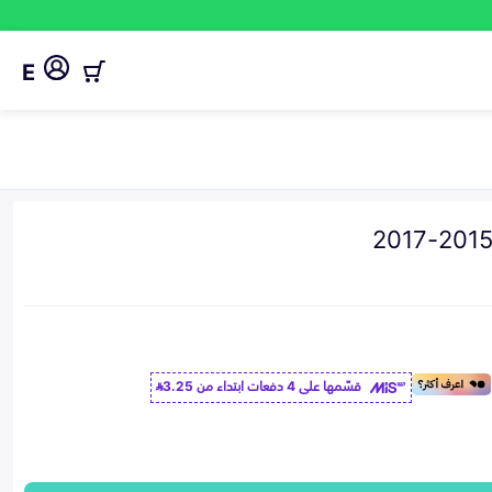
E
قسّمها على 4 دفعات ابتداء من
3.25