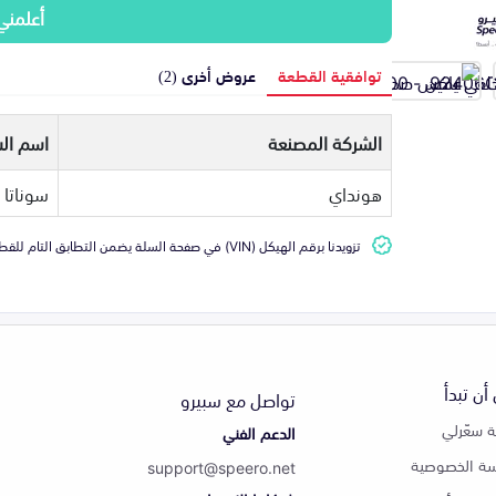
أعلمني
توافقية القطعة
عروض أخرى (2)
الشركة المصنعة
اسم الس
هونداي
سوناتا
تزويدنا برقم الهيكل (VIN) في صفحة السلة يضمن التطابق التام للقطعة مع سيارتك
أن تبدأ
تواصل مع سبيرو
 سعّرلي
الدعم الفني
ة الخصوصية
support@speero.net