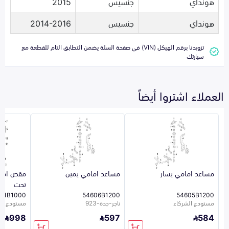
هونداي
جنسيس
2015
هونداي
جنسيس
2014-2016
تزويدنا برقم الهيكل (VIN) في صفحة السلة يضمن التطابق التام للقطعة مع
سيارتك
العملاء اشتروا أيضاً
مساعد امامي يسار
مساعد امامي يمين
مقص امام
تحت
01B1000
54606B1200
54605B1200
مستودع الشركاء
تاجر-جدة-923
مستودع ال
998
597
584