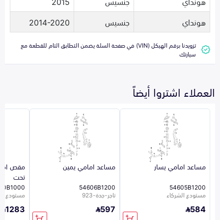
هونداي
جنسيس
2015
هونداي
جنسيس
2014-2020
تزويدنا برقم الهيكل (VIN) في صفحة السلة يضمن التطابق التام للقطعة مع
سيارتك
العملاء اشتروا أيضاً
مساعد امامي يسار
مساعد امامي يمين
مقص امام
تحت
00B1000
54606B1200
54605B1200
مستودع الشركاء
تاجر-جدة-923
مستودع ال
1283
597
584