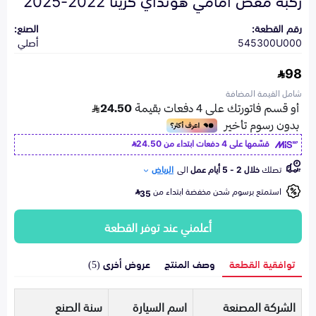
رقم القطعة:
الصنع:
545300U000
أصلي
98
شامل القيمة المضافة
قسّمها على 4 دفعات ابتداء من
24.50
تصلك
خلال 2 - 5 أيام عمل
الى
الرياض
استمتع برسوم شحن مخفضة ابتداء من
35
أعلمني عند توفر القطعة
توافقية القطعة
وصف المنتج
عروض أخرى (5)
الشركة المصنعة
اسم السيارة
سنة الصنع