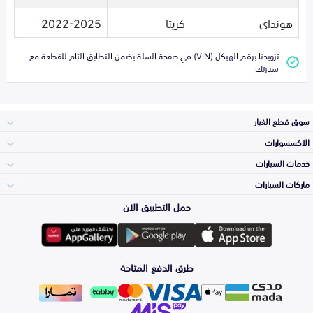
هونداي
كريتا
2022-2025
تزويدنا برقم الهيكل (VIN) في صفحة السلة يضمن التطابق التام للقطعة مع
سيارتك
سوق قطع الغيار
الاكسسوارات
الصدامات و الشبوك
خدمات السيارات
والواجهة
الاكسسوارات
ماركات السيارات
الأكثر مبيعاً
حمل التطبيق الان
المكائن، القيرات
تويوتا
وملحقاتها
لوازم الرحلات
صيانة
طرق الدفع المتاحة
الشمعات
هيونداي
والاصطبات (الاضاءة)
اكسسوارات العناية