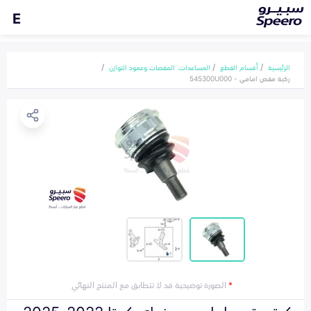
E
الرئيسية
أقسام القطع
المساعدات، المقصات وعمود التوازن
ركبة مقص امامي - 545300U000
*
الصورة توضيحية قد لا تتطابق مع المنتج النهائي
ركبة مقص امامي هونداي كريتا 2022-2025