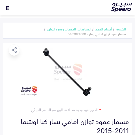
E
الرئيسية
أقسام القطع
المساعدات، المقصات وعمود التوازن
مسمار عمود توازن امامي يسار - 548302T000
*
الصورة توضيحية قد لا تتطابق مع المنتج النهائي
مسمار عمود توازن امامي يسار كيا اوبتيما
2011-2015