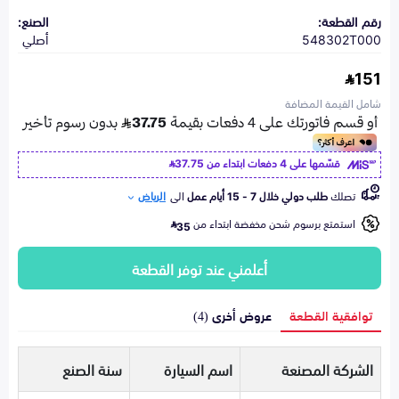
رقم القطعة:
الصنع:
548302T000
أصلي
151
شامل القيمة المضافة
قسّمها على 4 دفعات ابتداء من
37.75
تصلك
طلب دولي خلال 7 - 15 أيام عمل
الى
الرياض
استمتع برسوم شحن مخفضة ابتداء من
35
أعلمني عند توفر القطعة
توافقية القطعة
عروض أخرى (4)
الشركة المصنعة
اسم السيارة
سنة الصنع