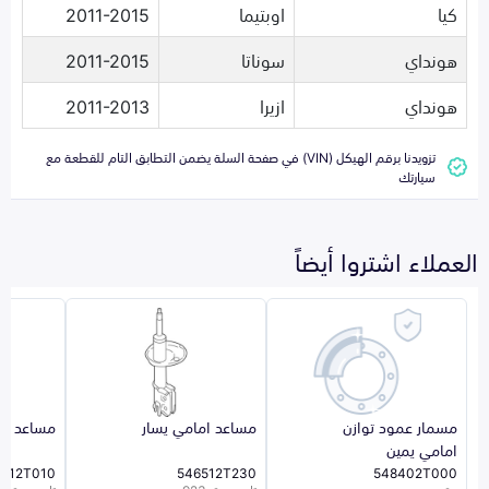
كيا
اوبتيما
2011-2015
هونداي
سوناتا
2011-2015
هونداي
ازيرا
2011-2013
تزويدنا برقم الهيكل (VIN) في صفحة السلة يضمن التطابق التام للقطعة مع
سيارتك
العملاء اشتروا أيضاً
مسمار عمود توازن
مساعد امامي يسار
مساعد ام
امامي يمين
6512T010
546512T230
548402T000